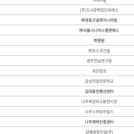
|주|도시문화집단씨에스
㈜경동건설엔지니어링
㈜서울시니어스엠앤에스
㈜영원
㈜포스코건설
광주전남연구원
국민창호
금성직업전문학교
김대중컨벤션센터
나주복암리고분전시관
나주스위밍차일드
나주체력인증센터
남해종합건설(주)