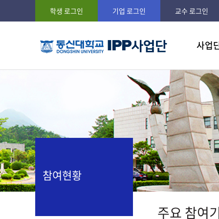
학생 로그인
기업 로그인
교수 로그인
사업
사업비젼
현장실
IPP란?
일학습 
참여학
공지사
참여현황
주요 참여