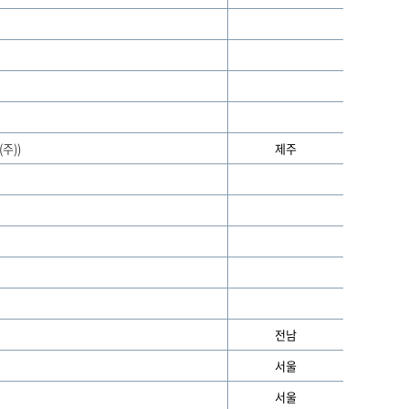
주))
제주
전남
서울
서울