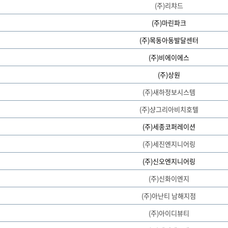
(주)리챠드
(주)마린파크
(주)목동아동발달센터
(주)비에이에스
(주)상원
(주)새하정보시스템
(주)샹그리아비치호텔
(주)세종코퍼레이션
(주)세진엔지니어링
(주)신오엔지니어링
(주)신화이엔지
(주)아난티 남해지점
(주)아이디뷰티