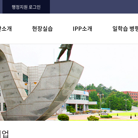
행정지원 로그인
단소개
현장실습
IPP소개
일학습 병
 및 목표
습이란?
병행제란?
과
항
학생입장에서 6가지 혜택
주요 참여기업
질문과 답변
오시는길
NCS란?
자주하는 질문
기업에 어떤 도움이 되나?
운영내용
자료실
실습후기
참여기업 지원
기업