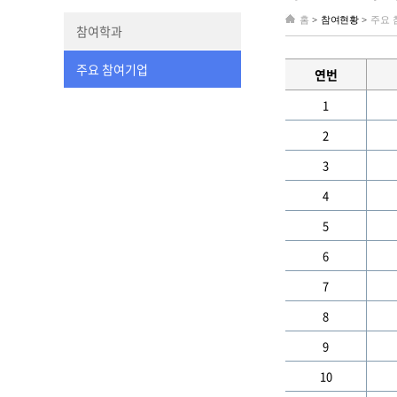
홈
>
참여현황 >
주요 
참여학과
주요 참여기업
연번
1
2
3
4
5
6
7
8
9
10