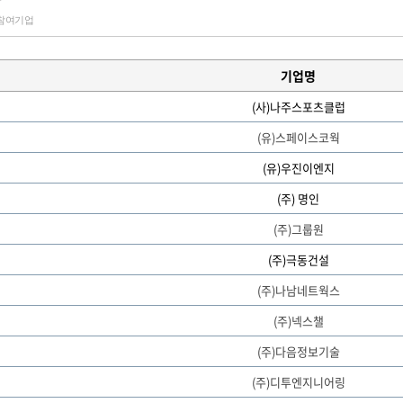
참여기업
기업명
(사)나주스포츠클럽
(유)스페이스코웍
(유)우진이엔지
(주) 명인
(주)그룹원
(주)극동건설
(주)나남네트웍스
(주)넥스챌
(주)다음정보기술
(주)디투엔지니어링