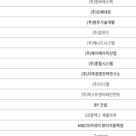
(주)엠씨에스텍
(주)오베네프
(주)원우기술개발
(주)잡위드
(주)제나드시스템
(주)제이에이치산업
(주)종합시스템
(주)지역경영전략연구소
(주)티디엘
(주)퍼스트엔터테인먼트
BY 건설
GS칼텍스 예울마루
MBC아카데미 뷰티미용학원
Testing