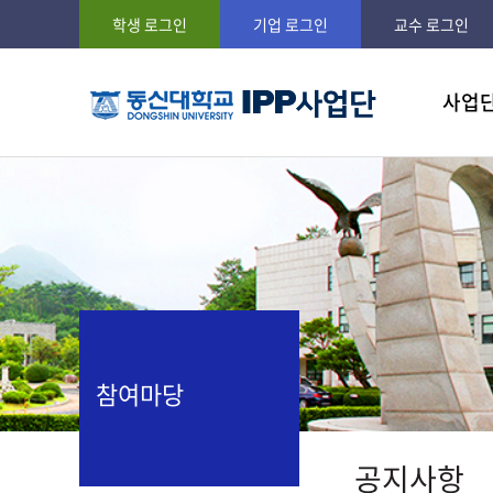
학생 로그인
기업 로그인
교수 로그인
사업
사업비젼
현장실
IPP란?
일학습 
참여학
공지사
참여마당
공지사항