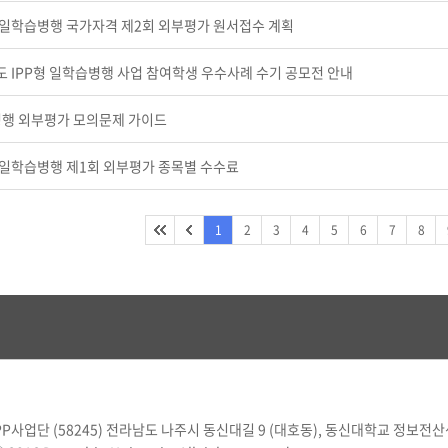
년 일학습병행 국가자격 제2회 외부평가 원서접수 계획
년도 IPP형 일학습병행 사업 참여학생 우수사례 수기 공모전 안내
행 외부평가 모의문제 가이드
년 일학습병행 제1회 외부평가 종목별 수수료
1
2
3
4
5
6
7
8
사업단 (58245) 전라남도 나주시 동신대길 9 (대호동), 동신대학교 정보전산센터 108호