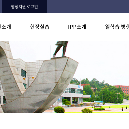
행정지원 로그인
단소개
현장실습
IPP소개
일학습 병
 및 목표
습이란?
병행제란?
과
항
학생입장에서 6가지 혜택
주요 참여기업
질문과 답변
오시는길
NCS란?
자주하는 질문
기업에 어떤 도움이 되나?
운영내용
자료실
실습후기
참여기업 지원