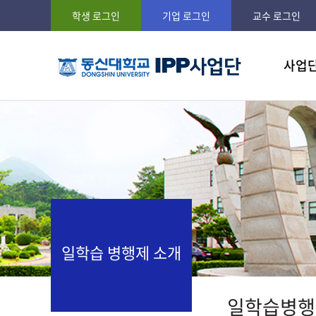
학생 로그인
기업 로그인
교수 로그인
사업
사업비젼
현장실
IPP란?
일학습 
참여학
공지사
일학습 병행제 소개
일학습병행