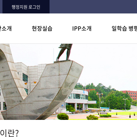
행정지원 로그인
단소개
현장실습
IPP소개
일학습 병
 및 목표
습이란?
병행제란?
과
항
학생입장에서 6가지 혜택
주요 참여기업
질문과 답변
오시는길
NCS란?
자주하는 질문
기업에 어떤 도움이 되나?
운영내용
자료실
실습후기
참여기업 지원
이란?